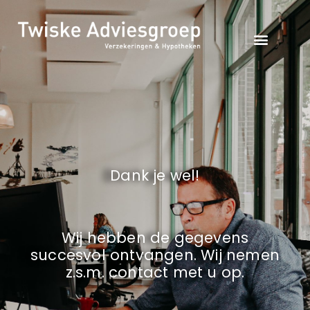
Dank je wel!
Wij hebben de gegevens
succesvol ontvangen. Wij nemen
z.s.m. contact met u op.