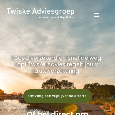
Goed verzekerd en snel de weg
op! Twiske Advies regelt jouw
autoverzekering.
Ontvang een vrijblijvende offerte
Of bel direct om